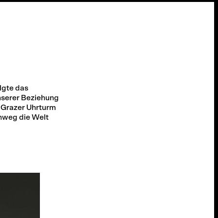
lgte das
nserer Beziehung
r Grazer Uhrturm
inweg die Welt