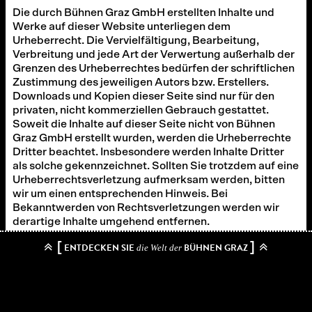
Die durch Bühnen Graz GmbH erstellten Inhalte und
Werke auf dieser Website unterliegen dem
Urheberrecht. Die Vervielfältigung, Bearbeitung,
Verbreitung und jede Art der Verwertung außerhalb der
Grenzen des Urheberrechtes bedürfen der schriftlichen
Zustimmung des jeweiligen Autors bzw. Erstellers.
Downloads und Kopien dieser Seite sind nur für den
privaten, nicht kommerziellen Gebrauch gestattet.
Soweit die Inhalte auf dieser Seite nicht von Bühnen
Graz GmbH erstellt wurden, werden die Urheberrechte
Dritter beachtet. Insbesondere werden Inhalte Dritter
als solche gekennzeichnet. Sollten Sie trotzdem auf eine
Urheberrechtsverletzung aufmerksam werden, bitten
wir um einen entsprechenden Hinweis. Bei
Bekanntwerden von Rechtsverletzungen werden wir
derartige Inhalte umgehend entfernen.
[
]
ENTDECKEN SIE
BÜHNEN GRAZ
die Welt der
Haftung für Inhalte auf dieser
Website
Als Diensteanbieter sind wir für eigene Inhalte auf