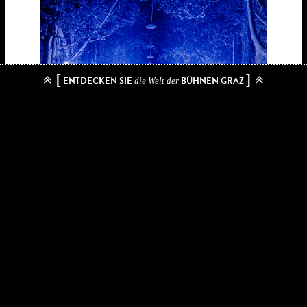
[
]
ENTDECKEN SIE
BÜHNEN GRAZ
die Welt der
„Klangpfade“ von Winfried Ritsch
Von Winfried Ritsch komponierte „Klangpfade“
begleiten die Besucherinnen und Besucher auf ihrem
Weg durch die Lichtinstallation „Constant’s Zones“.
Mikrokompositionen, sogenannte „SoundLives“, lassen
dabei hinter die Fassaden des Stadtviertels Eggenberg