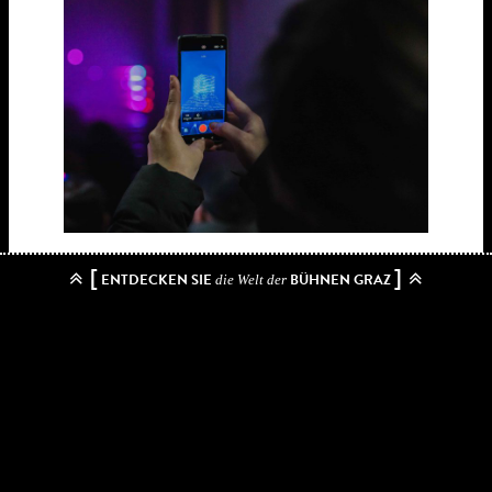
Masterstudierende des Instituts für Design &
[
]
ENTDECKEN SIE
BÜHNEN GRAZ
die Welt der
Kommunikation der FH JOANNEUM können sich in den
unterschiedlichen Schwerpunkten Communication,
Media, Sound und Interaction Design spezialisieren. In
diesem Studiengängen spielen auch Licht und Klang als
Arbeits- und Ausdrucksmittel eine maßgebliche Rolle,
was zu einer bereits mehrjährigen Kooperation mit
KLANGLICHT geführt hat. 2025 beteiligen sich die
Design- Studierenden nicht nur mit ihrem Projekt
„Vertigo“ am Festival – Sound Designer:innen
produzieren ebenso den KLANGLICHT-Audio-Guide,